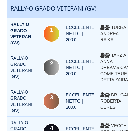
RALLY-O GRADO VETERANI (GV)
RALLY-O
ECCELLENTE
TURRA
1
GRADO
NETTO |
ANDREA |
VETERANI
200.0
RAIKA
(GV)
TARZIA
RALLY-O
ECCELLENTE
ANNA |
2
GRADO
NETTO |
DREAMS CAN
VETERANI
200.0
COME TRUE
(GV)
DETTA ZAIRA
RALLY-O
ECCELLENTE
BRUGALI
3
GRADO
NETTO |
ROBERTA |
VETERANI
200.0
CERES
(GV)
RALLY-O
VECCHI
4
GRADO
ECCELLENTE