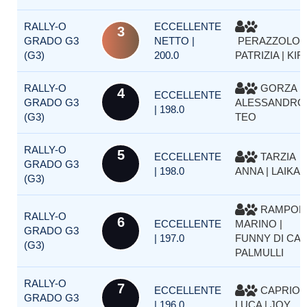
RALLY-O
ECCELLENTE
3
GRADO G3
NETTO |
PERAZZOLO
(G3)
200.0
PATRIZIA | KIR
RALLY-O
GORZA
4
ECCELLENTE
GRADO G3
ALESSANDRO 
| 198.0
(G3)
TEO
RALLY-O
5
ECCELLENTE
TARZIA
GRADO G3
| 198.0
ANNA | LAIKA
(G3)
RAMPOL
RALLY-O
6
ECCELLENTE
MARINO |
GRADO G3
| 197.0
FUNNY DI CA
(G3)
PALMULLI
RALLY-O
7
ECCELLENTE
CAPRIOL
GRADO G3
| 196.0
LUCA | JOY