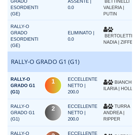
GRADO
ASSENTE |
BETTINELLI
ESORDIENTI
0.0
VALERIA |
(GE)
PUTIN
RALLY-O
GRADO
ELIMINATO |
BERTOLETTI
ESORDIENTI
0.0
NADIA | ZIFFE
(GE)
RALLY-O GRADO G1 (G1)
RALLY-O
ECCELLENTE
1
BIANCHI
GRADO G1
NETTO |
ILARIA | HOLL
(G1)
200.0
RALLY-O
ECCELLENTE
TURRA
2
GRADO G1
NETTO |
ANDREA |
(G1)
200.0
RIPPER
RALLY-O
ECCELLENTE