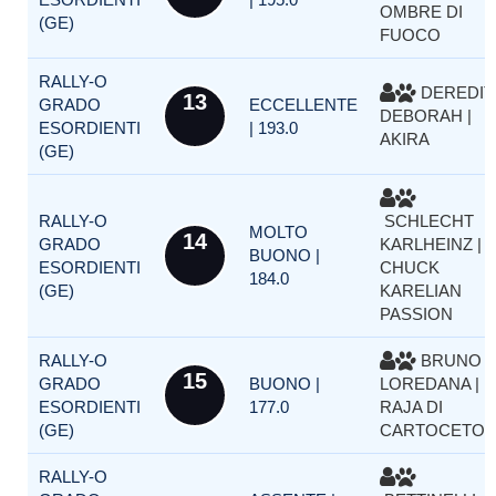
OMBRE DI
(GE)
FUOCO
RALLY-O
DEREDIT
13
GRADO
ECCELLENTE
DEBORAH |
ESORDIENTI
| 193.0
AKIRA
(GE)
RALLY-O
SCHLECHT
MOLTO
14
GRADO
KARLHEINZ |
BUONO |
ESORDIENTI
CHUCK
184.0
(GE)
KARELIAN
PASSION
RALLY-O
BRUNO
15
GRADO
BUONO |
LOREDANA |
ESORDIENTI
177.0
RAJA DI
(GE)
CARTOCETO
RALLY-O