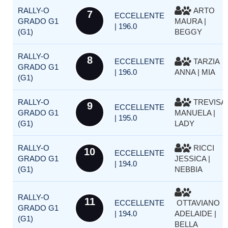
RALLY-O
ARTO
7
ECCELLENTE
GRADO G1
MAURA |
| 196.0
(G1)
BEGGY
RALLY-O
8
ECCELLENTE
TARZIA
GRADO G1
| 196.0
ANNA | MIA
(G1)
RALLY-O
TREVISA
9
ECCELLENTE
GRADO G1
MANUELA |
| 195.0
(G1)
LADY
RALLY-O
RICCI
10
ECCELLENTE
GRADO G1
JESSICA |
| 194.0
(G1)
NEBBIA
RALLY-O
11
ECCELLENTE
OTTAVIANO
GRADO G1
| 194.0
ADELAIDE |
(G1)
BELLA