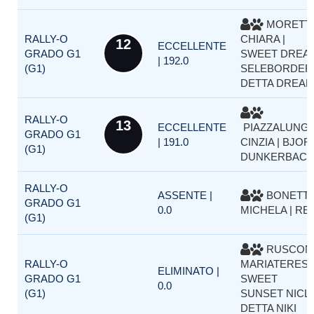
MORETTI
RALLY-O
CHIARA |
12
ECCELLENTE
GRADO G1
SWEET DREA
| 192.0
(G1)
SELEBORDER
DETTA DREA
RALLY-O
13
ECCELLENTE
PIAZZALUNG
GRADO G1
| 191.0
CINZIA | BJOR
(G1)
DUNKERBACK
RALLY-O
ASSENTE |
BONETTI
GRADO G1
0.0
MICHELA | RE
(G1)
RUSCON
RALLY-O
MARIATERESA
ELIMINATO |
GRADO G1
SWEET
0.0
(G1)
SUNSET NICL
DETTA NIKI