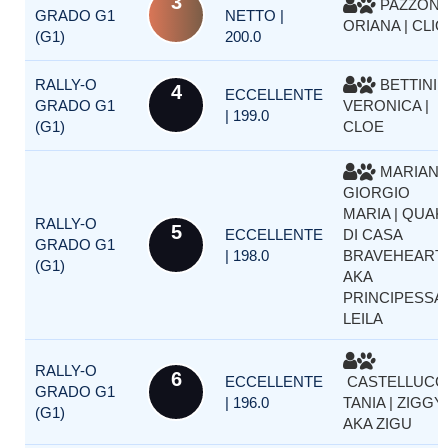
3
PAZZON
GRADO G1
NETTO |
ORIANA | CLIO
(G1)
200.0
RALLY-O
BETTINI
4
ECCELLENTE
GRADO G1
VERONICA |
| 199.0
(G1)
CLOE
MARIANI
GIORGIO
MARIA | QUAK
RALLY-O
5
ECCELLENTE
DI CASA
GRADO G1
| 198.0
BRAVEHEART
(G1)
AKA
PRINCIPESSA
LEILA
RALLY-O
6
ECCELLENTE
CASTELLUCC
GRADO G1
| 196.0
TANIA | ZIGGY
(G1)
AKA ZIGU