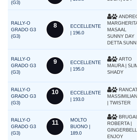
(G3)
ANDREOL
RALLY-O
MARGHERITA 
8
ECCELLENTE
GRADO G3
MASAAL
| 196.0
(G3)
SUNNY DAY
DETTA SUNNY
RALLY-O
ARTO
9
ECCELLENTE
GRADO G3
MAURA | SLIM
| 195.0
(G3)
SHADY
RALLY-O
RANCATI
10
ECCELLENTE
GRADO G3
MASSIMILIAN
| 193.0
(G3)
| TWISTER
BRUGALI
RALLY-O
MOLTO
11
ROBERTA |
GRADO G3
BUONO |
GINGERBELL
(G3)
189.0
ENJOY