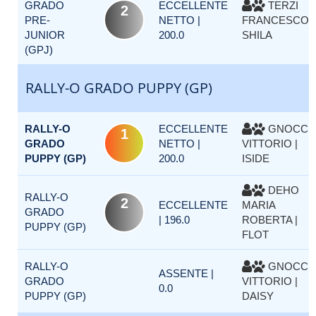
GRADO
ECCELLENTE
TERZI
2
PRE-
NETTO |
FRANCESCO |
JUNIOR
200.0
SHILA
(GPJ)
RALLY-O GRADO PUPPY (GP)
RALLY-O
ECCELLENTE
GNOCCH
1
GRADO
NETTO |
VITTORIO |
PUPPY (GP)
200.0
ISIDE
DEHO
RALLY-O
2
ECCELLENTE
MARIA
GRADO
| 196.0
ROBERTA |
PUPPY (GP)
FLOT
RALLY-O
GNOCCH
ASSENTE |
GRADO
VITTORIO |
0.0
PUPPY (GP)
DAISY