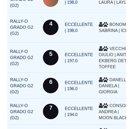
| 198.0
LAURA | LAYL
(G2)
RALLY-O
4
ECCELLENTE
BONOMI
GRADO G2
| 198.0
SABRINA | ICE
(G2)
VECCHI
RALLY-O
5
ECCELLENTE
GIULIO | ANITA
GRADO G2
| 197.0
EKBERG DETT
(G2)
TOFFEE
RALLY-O
DANELLI
6
ECCELLENTE
GRADO G2
DANIELA |
| 196.0
(G2)
GIORGIA
RALLY-O
CONSOLI
7
ECCELLENTE
GRADO G2
ANDREA |
| 194.0
(G2)
MOON BLACK