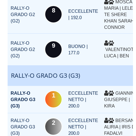
MOSCA
RALLY-O
MARIA | LELE
8
ECCELLENTE
GRADO G2
TE SHERE
| 192.0
(G2)
KHAN SARAH
CONNOR
RALLY-O
9
BUONO |
GRADO G2
VALENTINOTT
177.0
(G2)
LUCA | BEN
RALLY-O GRADO G3 (G3)
RALLY-O
ECCELLENTE
GIANNIN
1
GRADO G3
NETTO |
GIUSEPPE |
(G3)
200.0
KIRA
RALLY-O
ECCELLENTE
BERSANI
2
GRADO G3
NETTO |
ALIRIA | IRIS D
(G3)
200.0
FADALVI