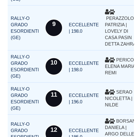
RALLY-O
PERAZZOLO
9
GRADO
ECCELLENTE
PATRIZIA |
ESORDIENTI
| 198.0
LOVELY DI
(GE)
CASA PASIN
DETTA ZAHRA
RALLY-O
PERICO
10
GRADO
ECCELLENTE
ELENA MARIA 
ESORDIENTI
| 198.0
REMI
(GE)
RALLY-O
SERAO
11
GRADO
ECCELLENTE
NICOLETTA |
ESORDIENTI
| 196.0
NILDE
(GE)
BORSANI
RALLY-O
DANIELA |
12
GRADO
ECCELLENTE
ARGO DELLE
ESORDIENTI
| 195.0