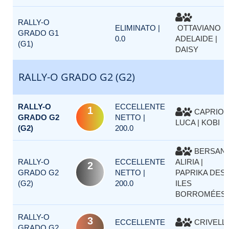
RALLY-O
ELIMINATO |
OTTAVIANO
GRADO G1
0.0
ADELAIDE |
(G1)
DAISY
RALLY-O GRADO G2 (G2)
RALLY-O
ECCELLENTE
1
CAPRIOL
GRADO G2
NETTO |
LUCA | KOBI
(G2)
200.0
BERSANI
RALLY-O
ECCELLENTE
ALIRIA |
2
GRADO G2
NETTO |
PAPRIKA DES
(G2)
200.0
ILES
BORROMÉES
RALLY-O
3
ECCELLENTE
CRIVELLI
GRADO G2