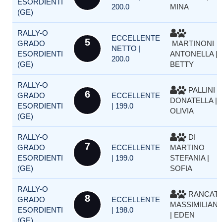
ESORDIENTI
200.0
MINA
(GE)
RALLY-O
ECCELLENTE
5
GRADO
MARTINONI
NETTO |
ESORDIENTI
ANTONELLA |
200.0
(GE)
BETTY
RALLY-O
PALLINI
6
GRADO
ECCELLENTE
DONATELLA |
ESORDIENTI
| 199.0
OLIVIA
(GE)
RALLY-O
DI
7
GRADO
ECCELLENTE
MARTINO
ESORDIENTI
| 199.0
STEFANIA |
(GE)
SOFIA
RALLY-O
RANCATI
8
GRADO
ECCELLENTE
MASSIMILIAN
ESORDIENTI
| 198.0
| EDEN
(GE)