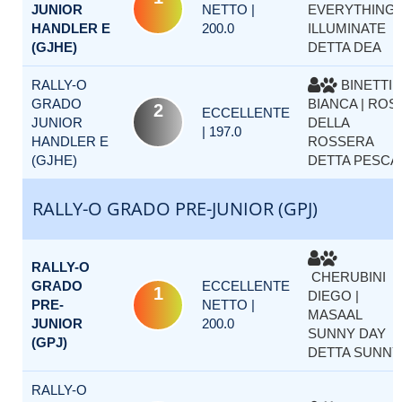
JUNIOR
NETTO |
EVERYTHING 
HANDLER E
200.0
ILLUMINATE
(GJHE)
DETTA DEA
RALLY-O
BINETTI
GRADO
BIANCA | ROS
2
ECCELLENTE
JUNIOR
DELLA
| 197.0
HANDLER E
ROSSERA
(GJHE)
DETTA PESCA
RALLY-O GRADO PRE-JUNIOR (GPJ)
RALLY-O
CHERUBINI
GRADO
ECCELLENTE
1
DIEGO |
PRE-
NETTO |
MASAAL
JUNIOR
200.0
SUNNY DAY
(GPJ)
DETTA SUNNY
RALLY-O