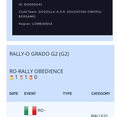
ID: BI0000043
Club/Team: DOGZILLA A.S.D. EDUCATORI CINOFILI
BERGAMO
Region: LOMBARDIA
RALLY-O GRADO G2 (G2)
RO-RALLY OBEDIENCE
1
1
0
DATE
EVENT
TYPE
CATEGORY
RO -
RALLY-O