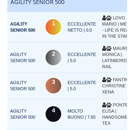
AGILITY SENIOR 500
LOVO
1
AGILITY
ECCELLENTE
MARIO | ME
SENIOR 500
NETTO | 0.0
- LIFE IS REA
IN THE STAR
MAURI
2
AGILITY
ECCELLENTE
MONICA |
SENIOR 500
| 5.0
LATINBORD
RAIL
FANTINI
3
AGILITY
ECCELLENTE
CHRISTINE |
SENIOR 500
| 5.0
XENA
PONTE
4
AGILITY
MOLTO
ELISA |
SENIOR 500
BUONO | 7.65
HANDSOME
TEX