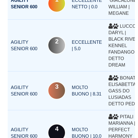
AGILITY
ECCELLENTE
GIACALONE
SENIOR 600
NETTO | 0.0
WILLIAM |
MEGANE
LUCCO
DARYL |
BLACK RIVE
2
AGILITY
ECCELLENTE
KENNEL
SENIOR 600
| 5.0
FANDANGO
DETTO
DREAM
BONAT
ELISABETTA |
3
AGILITY
MOLTO
GASS DO
SENIOR 600
BUONO | 8.31
LUSIADAS
DETTO PED
PITALI
MARIANNA | 
4
AGILITY
MOLTO
PERFECT
SENIOR 600
BUONO | 10.0
HARMONY