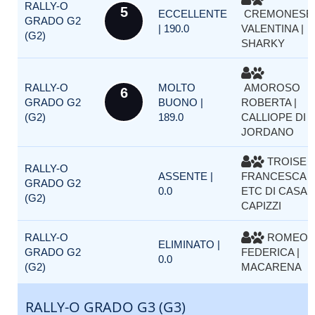
RALLY-O
5
ECCELLENTE
CREMONESE
GRADO G2
| 190.0
VALENTINA |
(G2)
SHARKY
RALLY-O
MOLTO
AMOROSO
6
GRADO G2
BUONO |
ROBERTA |
(G2)
189.0
CALLIOPE DI
JORDANO
TROISE
RALLY-O
ASSENTE |
FRANCESCA |
GRADO G2
0.0
ETC DI CASA
(G2)
CAPIZZI
RALLY-O
ROMEO
ELIMINATO |
GRADO G2
FEDERICA |
0.0
(G2)
MACARENA
RALLY-O GRADO G3 (G3)