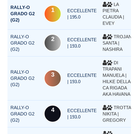
LA
RALLY-O
1
ECCELLENTE
PIETRA
GRADO G2
| 195.0
CLAUDIA |
(G2)
EVEY
RALLY-O
TROJANI
2
ECCELLENTE
GRADO G2
SANTA |
| 193.0
(G2)
NASHIRA
DI
TRAPANI
RALLY-O
3
ECCELLENTE
MANUELA |
GRADO G2
| 193.0
HILKE DELLA
(G2)
CA RIGADA
AKA HAVANA
RALLY-O
TROTTA
4
ECCELLENTE
GRADO G2
NIKITA |
| 193.0
(G2)
GREGORY