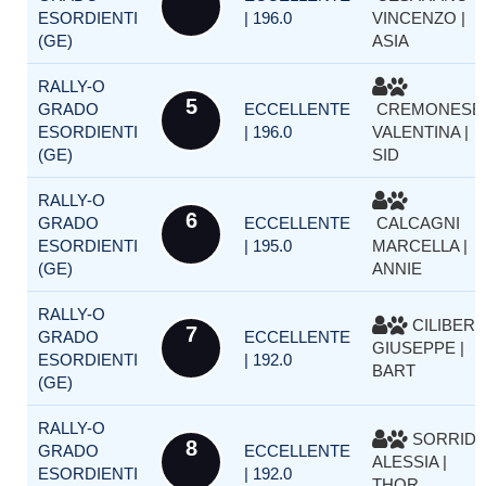
ESORDIENTI
| 196.0
VINCENZO |
(GE)
ASIA
RALLY-O
5
GRADO
ECCELLENTE
CREMONESE
ESORDIENTI
| 196.0
VALENTINA |
(GE)
SID
RALLY-O
6
GRADO
ECCELLENTE
CALCAGNI
ESORDIENTI
| 195.0
MARCELLA |
(GE)
ANNIE
RALLY-O
CILIBERT
7
GRADO
ECCELLENTE
GIUSEPPE |
ESORDIENTI
| 192.0
BART
(GE)
RALLY-O
SORRIDI
8
GRADO
ECCELLENTE
ALESSIA |
ESORDIENTI
| 192.0
THOR