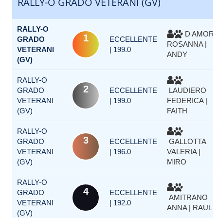
RALLY-O GRADO VETERANI (GV)
RALLY-O
D AMOR
1
GRADO
ECCELLENTE
ROSANNA |
VETERANI
| 199.0
ANDY
(GV)
RALLY-O
2
GRADO
ECCELLENTE
LAUDIERO
VETERANI
| 199.0
FEDERICA |
(GV)
FAITH
RALLY-O
3
GRADO
ECCELLENTE
GALLOTTA
VETERANI
| 196.0
VALERIA |
(GV)
MIRO
RALLY-O
4
GRADO
ECCELLENTE
AMITRANO
VETERANI
| 192.0
ANNA | RAUL
(GV)