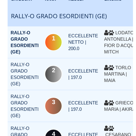
RALLY-O GRADO ESORDIENTI (GE)
RALLY-O
LODATO
ECCELLENTE
1
GRADO
ANTONELLA |
NETTO |
ESORDIENTI
FIOR D ACQU
200.0
(GE)
MITCH
RALLY-O
TORLO
2
GRADO
ECCELLENTE
MARTINA |
ESORDIENTI
| 197.0
MAIA
(GE)
RALLY-O
3
GRADO
ECCELLENTE
GRIECO
ESORDIENTI
| 197.0
MARIA | AKIRA
(GE)
RALLY-O
4
GRADO
ECCELLENTE
CESARANO