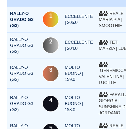
RALLY-O
REALE
1
ECCELLENTE
GRADO G3
MARIA PIA |
| 205.0
(G3)
SMOOTHIE
RALLY-O
2
ECCELLENTE
TETI
GRADO G3
| 204.0
MARZIA | LUB
(G3)
RALLY-O
MOLTO
3
GEREMICCA
GRADO G3
BUONO |
VALENTINA |
(G3)
199.0
LUCILLE
FARALLA
RALLY-O
MOLTO
4
GIORGIA |
GRADO G3
BUONO |
SUNSHINE DI
(G3)
198.0
JORDANO
RALLY-O
MOLTO
REALE
5