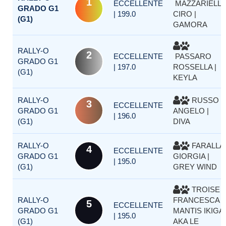
1
ECCELLENTE
MAZZARIELL
GRADO G1
| 199.0
CIRO |
(G1)
GAMORA
RALLY-O
2
ECCELLENTE
PASSARO
GRADO G1
| 197.0
ROSSELLA |
(G1)
KEYLA
RALLY-O
RUSSO
3
ECCELLENTE
GRADO G1
ANGELO |
| 196.0
(G1)
DIVA
RALLY-O
FARALLA
4
ECCELLENTE
GRADO G1
GIORGIA |
| 195.0
(G1)
GREY WIND
TROISE
RALLY-O
FRANCESCA |
5
ECCELLENTE
GRADO G1
MANTIS IKIGAI
| 195.0
(G1)
AKA LE