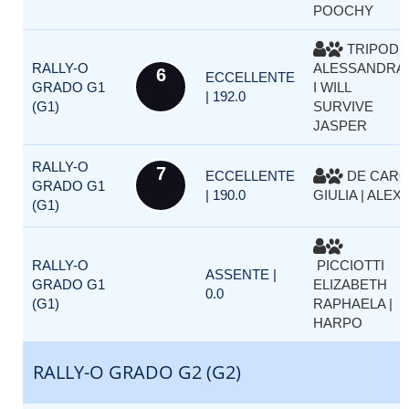
POOCHY
TRIPODI
RALLY-O
ALESSANDRA 
6
ECCELLENTE
GRADO G1
I WILL
| 192.0
(G1)
SURVIVE
JASPER
RALLY-O
7
ECCELLENTE
DE CAR
GRADO G1
| 190.0
GIULIA | ALEX
(G1)
RALLY-O
PICCIOTTI
ASSENTE |
GRADO G1
ELIZABETH
0.0
(G1)
RAPHAELA |
HARPO
RALLY-O GRADO G2 (G2)