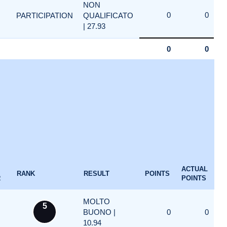
NON
0
0
PARTICIPATION
QUALIFICATO
| 27.93
0
0
ACTUAL
RANK
RESULT
POINTS
R
POINTS
MOLTO
5
BUONO |
0
0
10.94