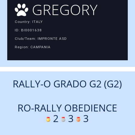
GREGORY
Country: ITALY
ID: BI0001638
Club/Team: IMPRONTE ASD
Region: CAMPANIA
RALLY-O GRADO G2 (G2)
RO-RALLY OBEDIENCE
2
3
3