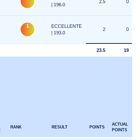
2.5
0
| 196.0
1
ECCELLENTE
2
0
| 193.0
23.5
19
ACTUAL
RANK
RESULT
POINTS
R
POINTS