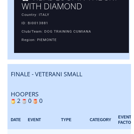
WITH DIAMOND
Country: ITALY
ID: BI0013881
Club/Team: DOG TRAINING CUMIANA
Region: PIEMONTE
FINALE - VETERANI SMALL
HOOPERS
2
0
0
EVENT
DATE
EVENT
TYPE
CATEGORY
FACTOR