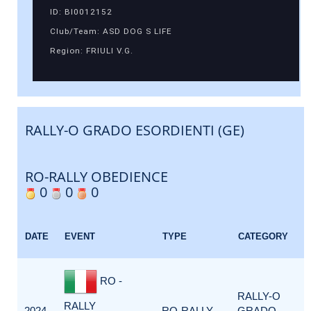
ID: BI0012152
Club/Team: ASD DOG S LIFE
Region: FRIULI V.G.
RALLY-O GRADO ESORDIENTI (GE)
RO-RALLY OBEDIENCE
0
0
0
DATE
EVENT
TYPE
CATEGORY
RO -
RALLY-O
RALLY
2024-
RO-RALLY
GRADO