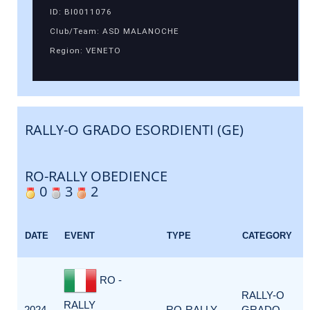
ID: BI0011076
Club/Team: ASD MALANOCHE
Region: VENETO
RALLY-O GRADO ESORDIENTI (GE)
RO-RALLY OBEDIENCE
0
3
2
DATE
EVENT
TYPE
CATEGORY
RO -
RALLY-O
RALLY
2024-
RO-RALLY
GRADO