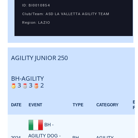
ID: BI0010854
Club/Team: ASD LA VALLETTA AGILITY TEAM
Region: LAZIO
AGILITY JUNIOR 250
BH-AGILITY
3
3
2
E
DATE
EVENT
TYPE
CATEGORY
F
BH -
AGILITY DOG -
2024-
BH-
AGILITY