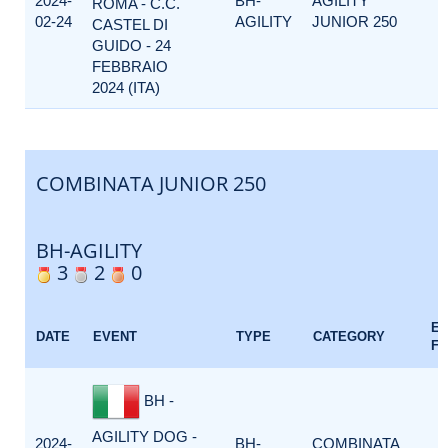
2024-
BH-
AGILITY
ROMA - C.C.
02-24
AGILITY
JUNIOR 250
CASTEL DI
GUIDO - 24
FEBBRAIO
2024 (ITA)
COMBINATA JUNIOR 250
BH-AGILITY
3
2
0
E
DATE
EVENT
TYPE
CATEGORY
F
BH -
AGILITY DOG -
2024-
BH-
COMBINATA