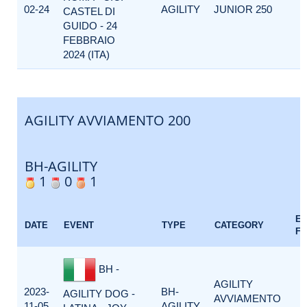
02-24
AGILITY
JUNIOR 250
CASTEL DI
GUIDO - 24
FEBBRAIO
2024 (ITA)
AGILITY AVVIAMENTO 200
BH-AGILITY
1
0
1
E
DATE
EVENT
TYPE
CATEGORY
F
BH -
AGILITY
2023-
BH-
AGILITY DOG -
AVVIAMENTO
11-05
AGILITY