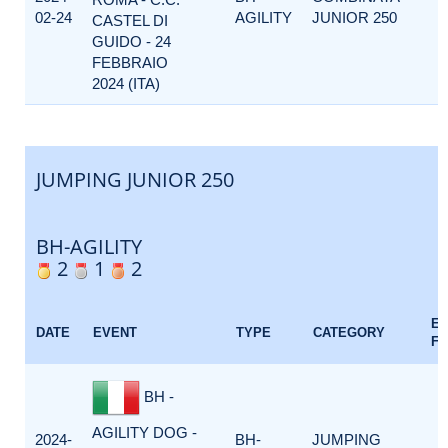
02-24
AGILITY
JUNIOR 250
CASTEL DI
GUIDO - 24
FEBBRAIO
2024 (ITA)
JUMPING JUNIOR 250
BH-AGILITY
2
1
2
E
DATE
EVENT
TYPE
CATEGORY
F
BH -
AGILITY DOG -
2024-
BH-
JUMPING