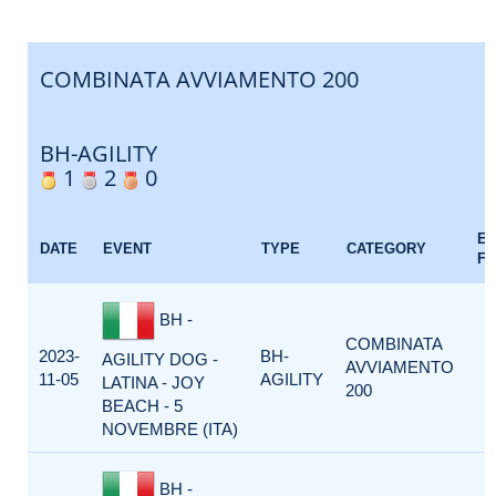
COMBINATA AVVIAMENTO 200
BH-AGILITY
1
2
0
E
DATE
EVENT
TYPE
CATEGORY
F
BH -
COMBINATA
2023-
BH-
AGILITY DOG -
AVVIAMENTO
11-05
AGILITY
LATINA - JOY
200
BEACH - 5
NOVEMBRE (ITA)
BH -