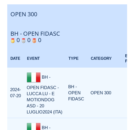
OPEN 300
BH - OPEN FIDASC
0
0
0
E
DATE
EVENT
TYPE
CATEGORY
F
BH -
BH -
OPEN FIDASC -
2024-
OPEN
OPEN 300
LUCCA LU - E
07-20
FIDASC
MOTIONDOG
ASD - 20
LUGLIO2024 (ITA)
BH -