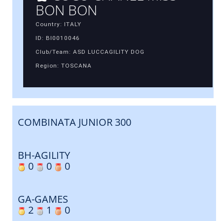
BON BON
Country: ITALY
ID: BI0010046
Club/Team: ASD LUCCAGILITY DOG
Region: TOSCANA
COMBINATA JUNIOR 300
BH-AGILITY
0
0
0
GA-GAMES
2
1
0