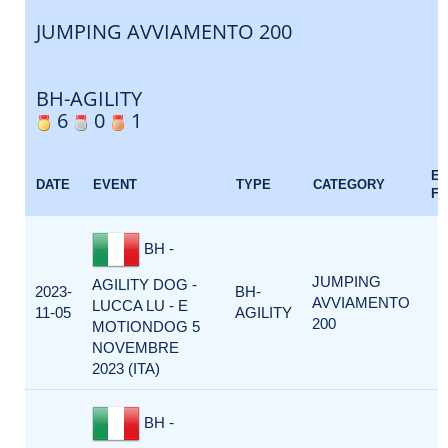
JUMPING AVVIAMENTO 200
BH-AGILITY
6
0
1
E
DATE
EVENT
TYPE
CATEGORY
F
BH -
JUMPING
AGILITY DOG -
2023-
BH-
AVVIAMENTO
LUCCA LU - E
11-05
AGILITY
200
MOTIONDOG 5
NOVEMBRE
2023 (ITA)
BH -