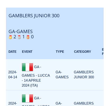
GAMBLERS JUNIOR 300
GA-GAMES
2
1
0
E
DATE
EVENT
TYPE
CATEGORY
F
GA -
2024-
GA-
GAMBLERS
GAMES - LUCCA
04-14
GAMES
JUNIOR 300
- 14 APRILE
2024 (ITA)
GA -
2024-
GA-
GAMBLERS