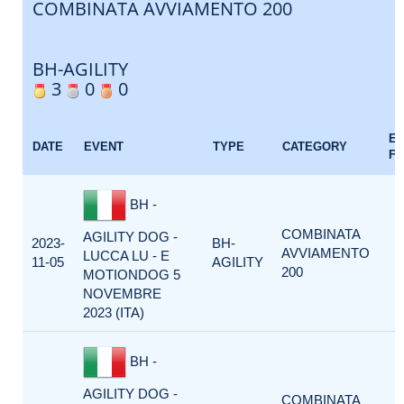
COMBINATA AVVIAMENTO 200
BH-AGILITY
3
0
0
E
DATE
EVENT
TYPE
CATEGORY
F
BH -
COMBINATA
AGILITY DOG -
2023-
BH-
AVVIAMENTO
LUCCA LU - E
11-05
AGILITY
200
MOTIONDOG 5
NOVEMBRE
2023 (ITA)
BH -
AGILITY DOG -
COMBINATA