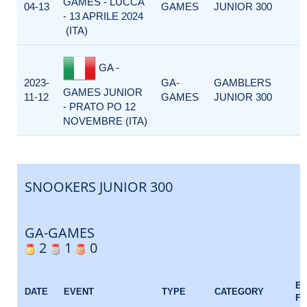
GAMES - LUCCA
04-13
GAMES
JUNIOR 300
- 13 APRILE 2024
(ITA)
GA -
2023-
GA-
GAMBLERS
GAMES JUNIOR
11-12
GAMES
JUNIOR 300
- PRATO PO 12
NOVEMBRE (ITA)
SNOOKERS JUNIOR 300
GA-GAMES
2
1
0
E
DATE
EVENT
TYPE
CATEGORY
F