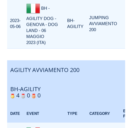
BH -
JUMPING
AGILITY DOG -
2023-
BH-
AVVIAMENTO
GENOVA - DOG
05-06
AGILITY
200
LAND - 06
MAGGIO
2023 (ITA)
AGILITY AVVIAMENTO 200
BH-AGILITY
4
0
0
E
DATE
EVENT
TYPE
CATEGORY
F