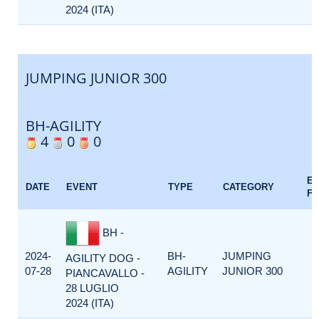
2024 (ITA)
JUMPING JUNIOR 300
BH-AGILITY
4
0
0
E
DATE
EVENT
TYPE
CATEGORY
F
BH -
2024-
BH-
JUMPING
AGILITY DOG -
07-28
AGILITY
JUNIOR 300
PIANCAVALLO -
28 LUGLIO
2024 (ITA)