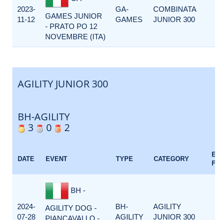
2023-
GA-
COMBINATA
GAMES JUNIOR
11-12
GAMES
JUNIOR 300
- PRATO PO 12
NOVEMBRE (ITA)
AGILITY JUNIOR 300
BH-AGILITY
3
0
2
E
DATE
EVENT
TYPE
CATEGORY
F
BH -
2024-
BH-
AGILITY
AGILITY DOG -
07-28
AGILITY
JUNIOR 300
PIANCAVALLO -