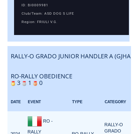
ID: BI0009981
Club/Team: ASD DOG S LIFE
Region: FRIULI V.G.
RALLY-O GRADO JUNIOR HANDLER A (GJHA)
RO-RALLY OBEDIENCE
3
1
0
DATE
EVENT
TYPE
CATEGORY
RO -
RALLY-O
GRADO
RALLY
2024-
RO-RALLY