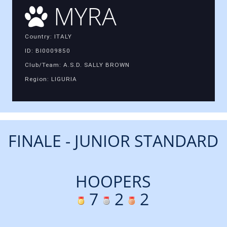
MYRA
Country: ITALY
ID: BI0009850
Club/Team: A.S.D. SALLY BROWN
Region: LIGURIA
FINALE - JUNIOR STANDARD
HOOPERS
7
2
2