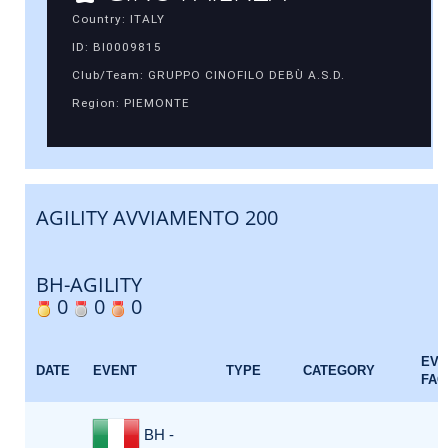
Country: ITALY
ID: BI0009815
Club/Team: GRUPPO CINOFILO DEBÙ A.S.D.
Region: PIEMONTE
AGILITY AVVIAMENTO 200
BH-AGILITY
0
0
0
EVE
DATE
EVENT
TYPE
CATEGORY
FAC
BH -