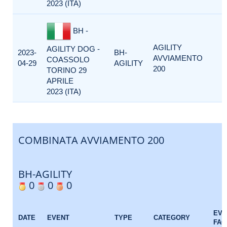
2023 (ITA)
BH -
AGILITY
AGILITY DOG -
2023-
BH-
AVVIAMENTO
COASSOLO
04-29
AGILITY
200
TORINO 29
APRILE
2023 (ITA)
COMBINATA AVVIAMENTO 200
BH-AGILITY
0
0
0
EVE
DATE
EVENT
TYPE
CATEGORY
FAC