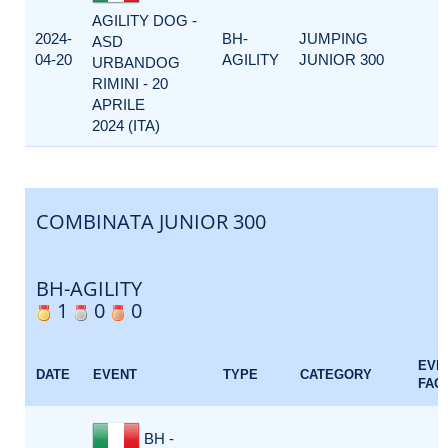
AGILITY DOG -
2024-
BH-
JUMPING
ASD
04-20
AGILITY
JUNIOR 300
URBANDOG
RIMINI - 20
APRILE
2024 (ITA)
COMBINATA JUNIOR 300
BH-AGILITY
1
0
0
EVE
DATE
EVENT
TYPE
CATEGORY
FAC
BH -