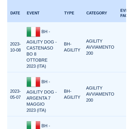
EVE
DATE
EVENT
TYPE
CATEGORY
FAC
BH -
AGILITY
AGILITY DOG -
2023-
BH-
AVVIAMENTO
CASTENASO
10-08
AGILITY
200
BO 8
OTTOBRE
2023 (ITA)
BH -
AGILITY
2023-
BH-
AGILITY DOG -
AVVIAMENTO
05-07
AGILITY
ARGENTA 7
200
MAGGIO
2023 (ITA)
BH -