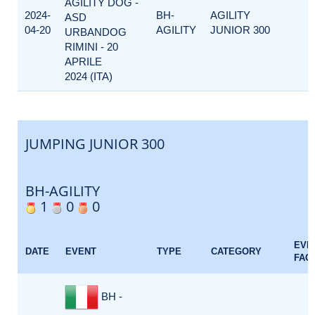
AGILITY DOG -
2024-
BH-
AGILITY
ASD
04-20
AGILITY
JUNIOR 300
URBANDOG
RIMINI - 20
APRILE
2024 (ITA)
JUMPING JUNIOR 300
BH-AGILITY
1
0
0
EVE
DATE
EVENT
TYPE
CATEGORY
FAC
BH -