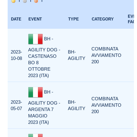
EVE
DATE
EVENT
TYPE
CATEGORY
FAC
BH -
COMBINATA
AGILITY DOG -
2023-
BH-
AVVIAMENTO
CASTENASO
10-08
AGILITY
200
BO 8
OTTOBRE
2023 (ITA)
BH -
COMBINATA
2023-
BH-
AGILITY DOG -
AVVIAMENTO
05-07
AGILITY
ARGENTA 7
200
MAGGIO
2023 (ITA)