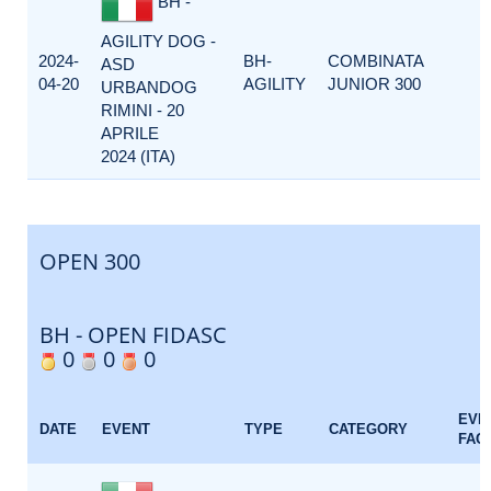
BH -
AGILITY DOG -
2024-
BH-
COMBINATA
ASD
04-20
AGILITY
JUNIOR 300
URBANDOG
RIMINI - 20
APRILE
2024 (ITA)
OPEN 300
BH - OPEN FIDASC
0
0
0
EVE
DATE
EVENT
TYPE
CATEGORY
FAC