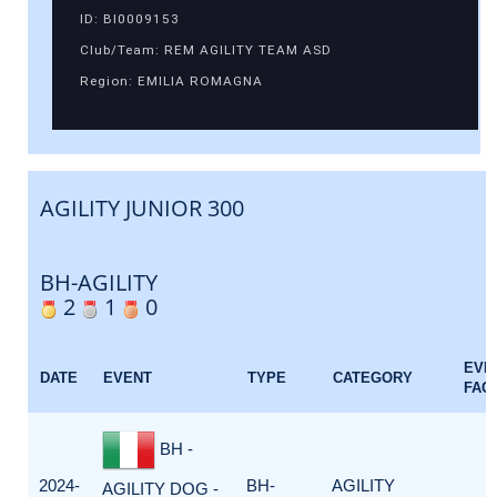
ID: BI0009153
Club/Team: REM AGILITY TEAM ASD
Region: EMILIA ROMAGNA
AGILITY JUNIOR 300
BH-AGILITY
2
1
0
EVE
DATE
EVENT
TYPE
CATEGORY
FAC
BH -
2024-
BH-
AGILITY
AGILITY DOG -