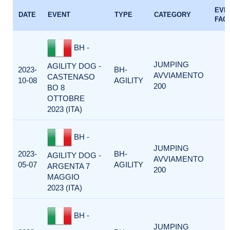
EVE
DATE
EVENT
TYPE
CATEGORY
FAC
BH -
JUMPING
AGILITY DOG -
2023-
BH-
AVVIAMENTO
CASTENASO
10-08
AGILITY
200
BO 8
OTTOBRE
2023 (ITA)
BH -
JUMPING
2023-
BH-
AGILITY DOG -
AVVIAMENTO
05-07
AGILITY
ARGENTA 7
200
MAGGIO
2023 (ITA)
BH -
JUMPING