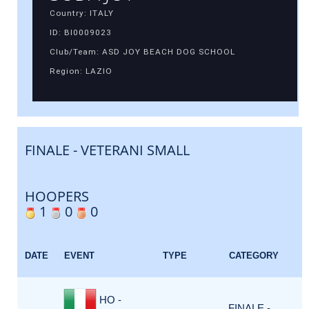
Country: ITALY
ID: BI0009023
Club/Team: ASD JOY BEACH DOG SCHOOL
Region: LAZIO
FINALE - VETERANI SMALL
HOOPERS
1
0
0
DATE
EVENT
TYPE
CATEGORY
HO -
FINALE -