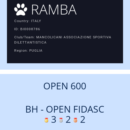
RAMBA
Country: ITALY
ID: BI0008786
Club/Team: MANCOLICANI ASSOCIAZIONE SPORTIVA
DILETTANTISTICA
Region: PUGLIA
OPEN 600
BH - OPEN FIDASC
3
2
2