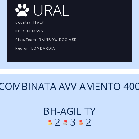
URAL
Country: ITALY
ID: BI0008595
Club/Team: RAINBOW DOG ASD
Region: LOMBARDIA
COMBINATA AVVIAMENTO 40
BH-AGILITY
2
3
2