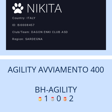
NIKITA
Country: ITALY
ID: BI0008457
Club/Team: DAGON ENKI CLUB ASD
Region: SARDEGNA
AGILITY AVVIAMENTO 400
BH-AGILITY
1
0
2