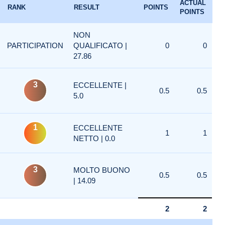
ACTUAL
RANK
RESULT
POINTS
POINTS
NON
PARTICIPATION
QUALIFICATO |
0
0
27.86
3
ECCELLENTE |
0.5
0.5
5.0
1
ECCELLENTE
1
1
NETTO | 0.0
3
MOLTO BUONO
0.5
0.5
| 14.09
2
2