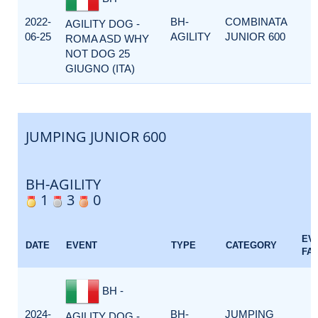
2022-
BH-
COMBINATA
AGILITY DOG -
06-25
AGILITY
JUNIOR 600
ROMA ASD WHY
NOT DOG 25
GIUGNO (ITA)
JUMPING JUNIOR 600
BH-AGILITY
1
3
0
EV
DATE
EVENT
TYPE
CATEGORY
FA
BH -
2024-
BH-
JUMPING
AGILITY DOG -