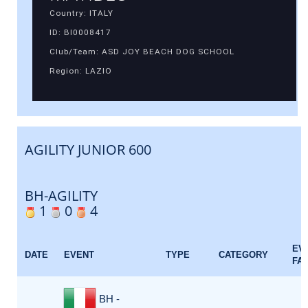
Country: ITALY
ID: BI0008417
Club/Team: ASD JOY BEACH DOG SCHOOL
Region: LAZIO
AGILITY JUNIOR 600
BH-AGILITY
1
0
4
EV
DATE
EVENT
TYPE
CATEGORY
FA
BH -