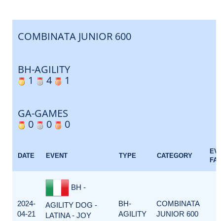
COMBINATA JUNIOR 600
BH-AGILITY
1
4
1
GA-GAMES
0
0
0
EV
DATE
EVENT
TYPE
CATEGORY
FA
BH -
2024-
BH-
COMBINATA
AGILITY DOG -
04-21
AGILITY
JUNIOR 600
LATINA - JOY