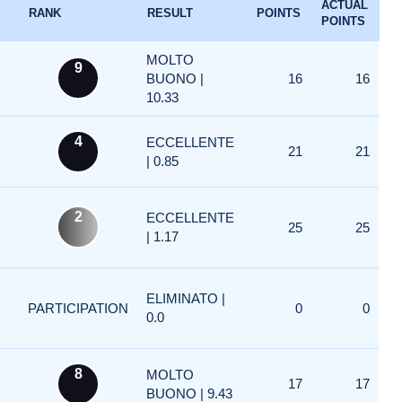
ACTUAL
RANK
RESULT
POINTS
POINTS
MOLTO
9
BUONO |
16
16
10.33
4
ECCELLENTE
21
21
| 0.85
2
ECCELLENTE
25
25
| 1.17
ELIMINATO |
PARTICIPATION
0
0
0.0
8
MOLTO
17
17
BUONO | 9.43