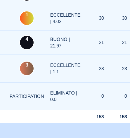
1
ECCELLENTE
30
30
| 4.02
4
BUONO |
21
21
21.97
3
ECCELLENTE
23
23
| 1.1
ELIMINATO |
0
0
PARTICIPATION
0.0
153
153