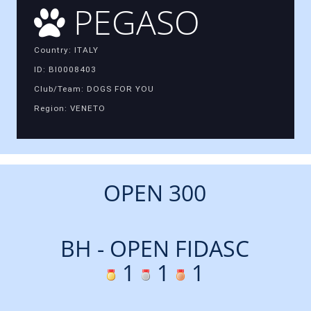
PEGASO
Country: ITALY
ID: BI0008403
Club/Team: DOGS FOR YOU
Region: VENETO
OPEN 300
BH - OPEN FIDASC
1
1
1