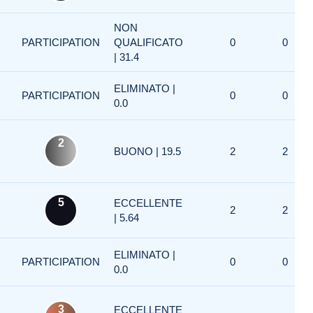
NON
PARTICIPATION
QUALIFICATO
0
0
| 31.4
ELIMINATO |
PARTICIPATION
0
0
0.0
2
BUONO | 19.5
2
2
5
ECCELLENTE
2
2
| 5.64
ELIMINATO |
PARTICIPATION
0
0
0.0
3
ECCELLENTE