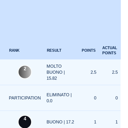
ACTUAL
RANK
RESULT
POINTS
POINTS
MOLTO
2
BUONO |
2.5
2.5
15.82
ELIMINATO |
PARTICIPATION
0
0
0.0
4
BUONO | 17.2
1
1