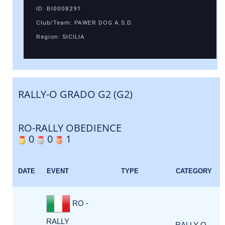
ID: BI0008291
Club/Team: PAWER DOG A.S.D.
Region: SICILIA
RALLY-O GRADO G2 (G2)
RO-RALLY OBEDIENCE
0
0
1
DATE
EVENT
TYPE
CATEGORY
RO -
RALLY
RALLY-O