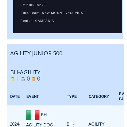
ID: BI0008290
Club/Team: NEW MOUNT VESUVIUS
Region: CAMPANIA
AGILITY JUNIOR 500
BH-AGILITY
1
0
0
EVE
DATE
EVENT
TYPE
CATEGORY
FAC
BH -
2024-
BH-
AGILITY
AGILITY DOG -