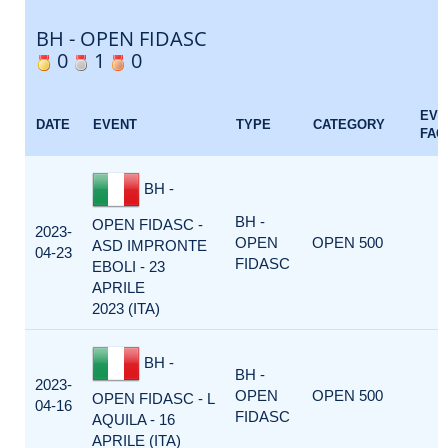
BH - OPEN FIDASC
0
1
0
EVE
DATE
EVENT
TYPE
CATEGORY
FAC
BH -
BH -
OPEN FIDASC -
2023-
OPEN
OPEN 500
ASD IMPRONTE
04-23
FIDASC
EBOLI - 23
APRILE
2023 (ITA)
BH -
BH -
2023-
OPEN
OPEN 500
OPEN FIDASC - L
04-16
FIDASC
AQUILA - 16
APRILE (ITA)