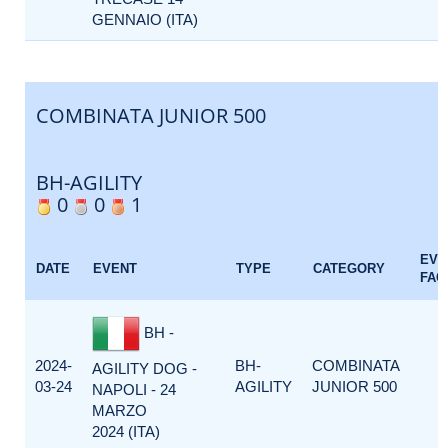
GENNAIO (ITA)
COMBINATA JUNIOR 500
BH-AGILITY
0
0
1
EVE
DATE
EVENT
TYPE
CATEGORY
FAC
BH -
2024-
BH-
COMBINATA
AGILITY DOG -
03-24
AGILITY
JUNIOR 500
NAPOLI - 24
MARZO
2024 (ITA)