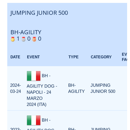
JUMPING JUNIOR 500
BH-AGILITY
1
0
0
EVE
DATE
EVENT
TYPE
CATEGORY
FAC
BH -
2024-
BH-
JUMPING
AGILITY DOG -
03-24
AGILITY
JUNIOR 500
NAPOLI - 24
MARZO
2024 (ITA)
BH -
2023-
BH-
JUMPING