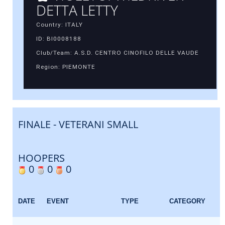
DETTA LETTY
Country: ITALY
ID: BI0008188
Club/Team: A.S.D. CENTRO CINOFILO DELLE VAUDE
Region: PIEMONTE
FINALE - VETERANI SMALL
HOOPERS
0
0
0
DATE
EVENT
TYPE
CATEGORY