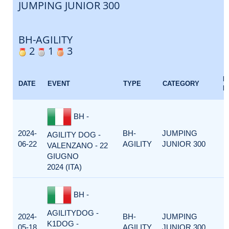
JUMPING JUNIOR 300
BH-AGILITY
2
1
3
E
DATE
EVENT
TYPE
CATEGORY
F
BH -
2024-
BH-
JUMPING
AGILITY DOG -
06-22
AGILITY
JUNIOR 300
VALENZANO - 22
GIUGNO
2024 (ITA)
BH -
AGILITYDOG -
2024-
BH-
JUMPING
K1DOG -
05-18
AGILITY
JUNIOR 300