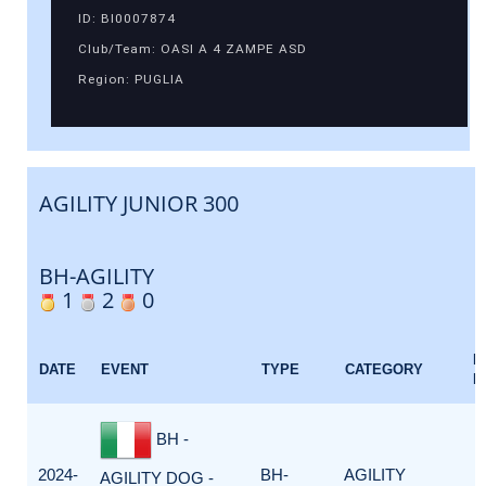
ID: BI0007874
Club/Team: OASI A 4 ZAMPE ASD
Region: PUGLIA
AGILITY JUNIOR 300
BH-AGILITY
1
2
0
E
DATE
EVENT
TYPE
CATEGORY
F
BH -
2024-
BH-
AGILITY
AGILITY DOG -