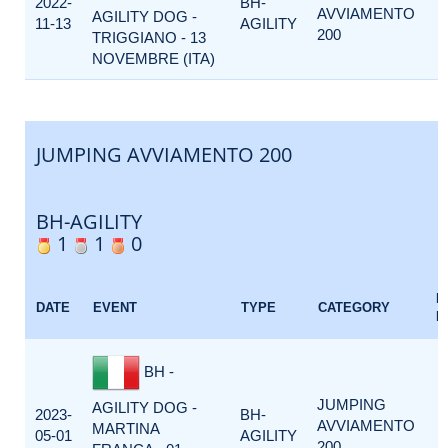
2022-
BH-
AVVIAMENTO
AGILITY DOG -
11-13
AGILITY
200
TRIGGIANO - 13
NOVEMBRE (ITA)
JUMPING AVVIAMENTO 200
BH-AGILITY
1
1
0
E
DATE
EVENT
TYPE
CATEGORY
F
BH -
JUMPING
AGILITY DOG -
2023-
BH-
AVVIAMENTO
MARTINA
05-01
AGILITY
200