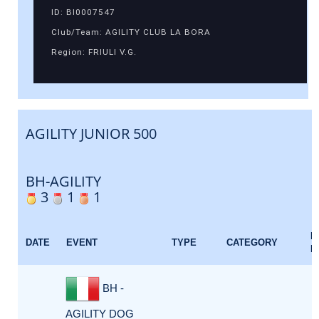
ID: BI0007547
Club/Team: AGILITY CLUB LA BORA
Region: FRIULI V.G.
AGILITY JUNIOR 500
BH-AGILITY
3
1
1
E
DATE
EVENT
TYPE
CATEGORY
F
BH -
AGILITY DOG