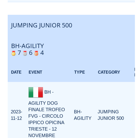
JUMPING JUNIOR 500
BH-AGILITY
7
6
4
E
DATE
EVENT
TYPE
CATEGORY
F
BH -
AGILITY DOG
FINALE TROFEO
2023-
BH-
JUMPING
FVG - CIRCOLO
11-12
AGILITY
JUNIOR 500
IPPICO OPICINA
TRIESTE - 12
NOVEMBRE