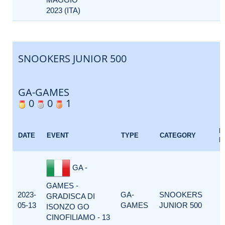
2023 (ITA)
SNOOKERS JUNIOR 500
GA-GAMES
0
0
1
E
DATE
EVENT
TYPE
CATEGORY
F
GA -
GAMES -
2023-
GA-
SNOOKERS
GRADISCA DI
05-13
GAMES
JUNIOR 500
ISONZO GO
CINOFILIAMO - 13