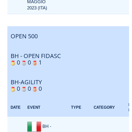
MAGGIO
2023 (ITA)
OPEN 500
BH - OPEN FIDASC
0
0
1
BH-AGILITY
0
0
0
E
DATE
EVENT
TYPE
CATEGORY
F
BH -