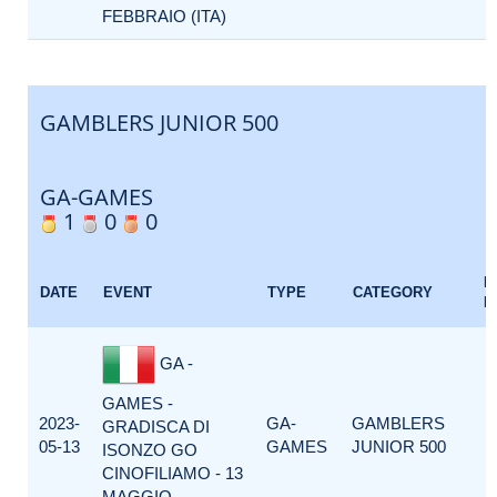
FEBBRAIO (ITA)
GAMBLERS JUNIOR 500
GA-GAMES
1
0
0
E
DATE
EVENT
TYPE
CATEGORY
F
GA -
GAMES -
2023-
GA-
GAMBLERS
GRADISCA DI
05-13
GAMES
JUNIOR 500
ISONZO GO
CINOFILIAMO - 13
MAGGIO