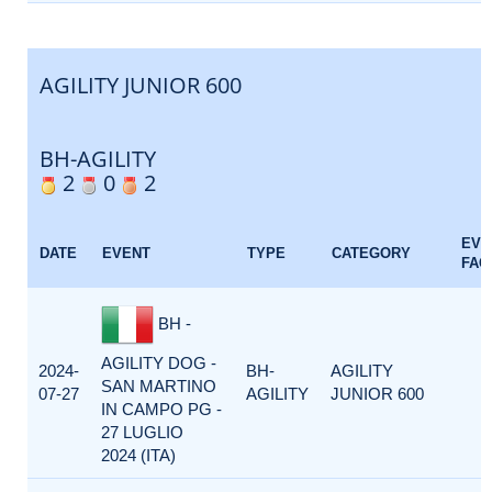
AGILITY JUNIOR 600
BH-AGILITY
2
0
2
EVE
DATE
EVENT
TYPE
CATEGORY
FAC
BH -
AGILITY DOG -
2024-
BH-
AGILITY
SAN MARTINO
07-27
AGILITY
JUNIOR 600
IN CAMPO PG -
27 LUGLIO
2024 (ITA)