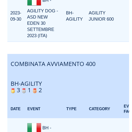
BH -
AGILITY DOG -
2023-
BH-
AGILITY
ASD NEW
09-30
AGILITY
JUNIOR 600
EDEN 30
SETTEMBRE
2023 (ITA)
COMBINATA AVVIAMENTO 400
BH-AGILITY
3
1
2
EVE
DATE
EVENT
TYPE
CATEGORY
FAC
BH -