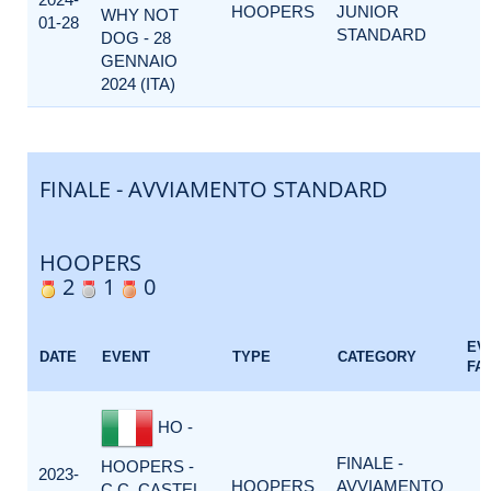
HOOPERS
JUNIOR
WHY NOT
01-28
STANDARD
DOG - 28
GENNAIO
2024 (ITA)
FINALE - AVVIAMENTO STANDARD
HOOPERS
2
1
0
EV
DATE
EVENT
TYPE
CATEGORY
FA
HO -
FINALE -
HOOPERS -
2023-
HOOPERS
AVVIAMENTO
C.C. CASTEL