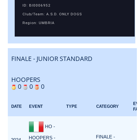
ID: BI0006952
Club/Team: A.S.D. ONLY DOGS
Region: UMBRIA
FINALE - JUNIOR STANDARD
HOOPERS
0
0
0
EV
DATE
EVENT
TYPE
CATEGORY
FA
HO -
FINALE -
HOOPERS -
2024-