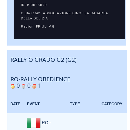
ID: BI0006829
Club/Team: ASSOCIAZIONE CINOFILA CASARSA
DELLA DELIZIA
Region: FRIULI V.G.
RALLY-O GRADO G2 (G2)
RO-RALLY OBEDIENCE
0
0
1
DATE
EVENT
TYPE
CATEGORY
RO -