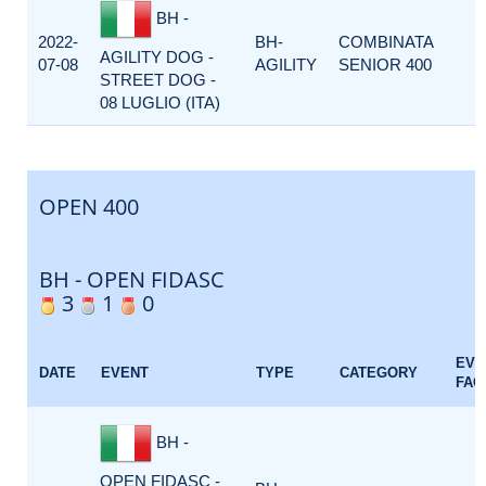
BH -
2022-
BH-
COMBINATA
AGILITY DOG -
07-08
AGILITY
SENIOR 400
STREET DOG -
08 LUGLIO (ITA)
OPEN 400
BH - OPEN FIDASC
3
1
0
EVE
DATE
EVENT
TYPE
CATEGORY
FAC
BH -
OPEN FIDASC -