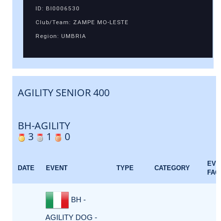
ID: BI0006530
Club/Team: ZAMPE MO-LESTE
Region: UMBRIA
AGILITY SENIOR 400
BH-AGILITY
3
1
0
EVE
DATE
EVENT
TYPE
CATEGORY
FAC
BH -
AGILITY DOG -