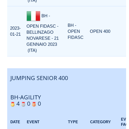
(ITA)
BH -
BH -
OPEN FIDASC -
2023-
OPEN
OPEN 400
BELLINZAGO
01-21
FIDASC
NOVARESE - 21
GENNAIO 2023
(ITA)
JUMPING SENIOR 400
BH-AGILITY
4
0
0
EVE
DATE
EVENT
TYPE
CATEGORY
FAC