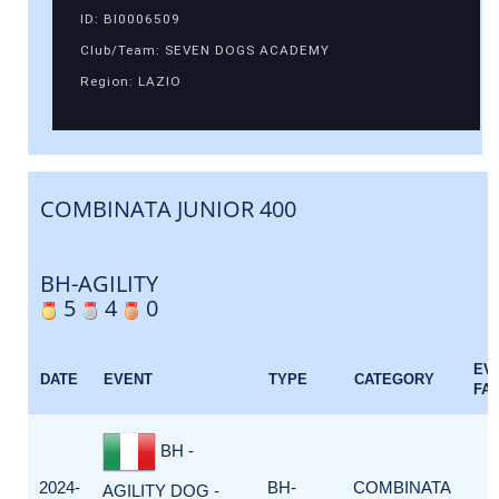
ID: BI0006509
Club/Team: SEVEN DOGS ACADEMY
Region: LAZIO
COMBINATA JUNIOR 400
BH-AGILITY
5
4
0
EV
DATE
EVENT
TYPE
CATEGORY
FA
BH -
2024-
BH-
COMBINATA
AGILITY DOG -