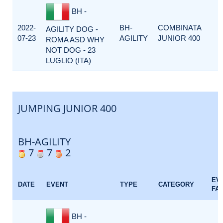
BH -
2022-
BH-
COMBINATA
AGILITY DOG -
07-23
AGILITY
JUNIOR 400
ROMA ASD WHY
NOT DOG - 23
LUGLIO (ITA)
JUMPING JUNIOR 400
BH-AGILITY
7
7
2
EV
DATE
EVENT
TYPE
CATEGORY
FA
BH -