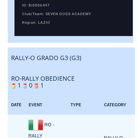
ID: BI0006497
Club/Team: SEVEN DOGS ACADEMY
Region: LAZIO
RALLY-O GRADO G3 (G3)
RO-RALLY OBEDIENCE
1
0
1
DATE
EVENT
TYPE
CATEGORY
RO -
RALLY
RALLY-O