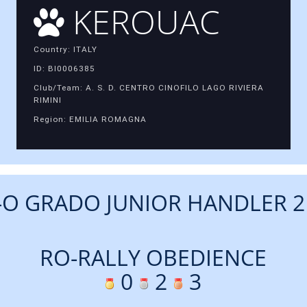
KEROUAC
Country: ITALY
ID: BI0006385
Club/Team: A. S. D. CENTRO CINOFILO LAGO RIVIERA
RIMINI
Region: EMILIA ROMAGNA
-O GRADO JUNIOR HANDLER 2 
RO-RALLY OBEDIENCE
0
2
3