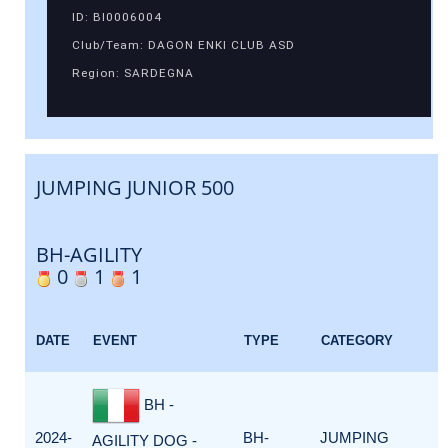
ID: BI0006004
Club/Team: DAGON ENKI CLUB ASD
Region: SARDEGNA
JUMPING JUNIOR 500
BH-AGILITY
0
1
1
E
DATE
EVENT
TYPE
CATEGORY
F
BH -
2024-
BH-
JUMPING
AGILITY DOG -