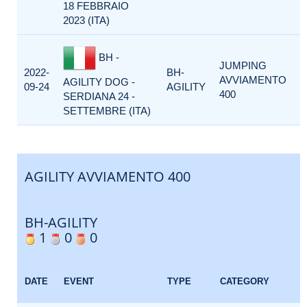
18 FEBBRAIO
2023 (ITA)
BH -
JUMPING
2022-
BH-
AVVIAMENTO
AGILITY DOG -
09-24
AGILITY
400
SERDIANA 24 -
SETTEMBRE (ITA)
AGILITY AVVIAMENTO 400
BH-AGILITY
1
0
0
E
DATE
EVENT
TYPE
CATEGORY
F