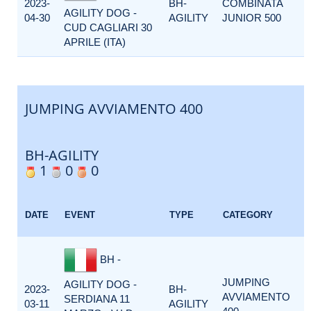
2023-
BH-
COMBINATA
AGILITY DOG -
04-30
AGILITY
JUNIOR 500
CUD CAGLIARI 30
APRILE (ITA)
JUMPING AVVIAMENTO 400
BH-AGILITY
1
0
0
E
DATE
EVENT
TYPE
CATEGORY
F
BH -
JUMPING
AGILITY DOG -
2023-
BH-
AVVIAMENTO
SERDIANA 11
03-11
AGILITY