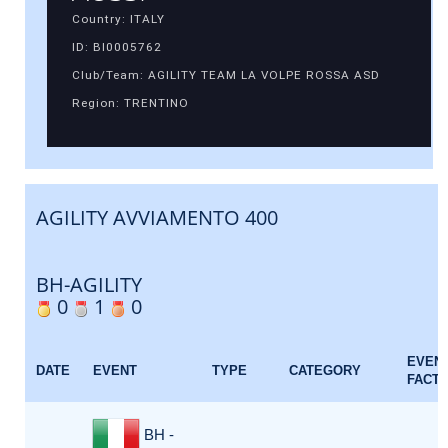
Country: ITALY
ID: BI0005762
Club/Team: AGILITY TEAM LA VOLPE ROSSA ASD
Region: TRENTINO
AGILITY AVVIAMENTO 400
BH-AGILITY
0
1
0
EVEN
DATE
EVENT
TYPE
CATEGORY
FACT
BH -