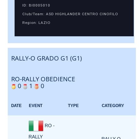
ID: BI0005010
Club/Team: ASD HIGHLANDER CENTRO CINOFILO
Region: LAZIO
RALLY-O GRADO G1 (G1)
RO-RALLY OBEDIENCE
0
1
0
DATE
EVENT
TYPE
CATEGORY
RO -
RALLY
RALLY-O