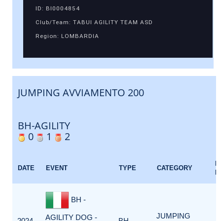
ID: BI0004854
Club/Team: TABUI AGILITY TEAM ASD
Region: LOMBARDIA
JUMPING AVVIAMENTO 200
BH-AGILITY
0
1
2
E
DATE
EVENT
TYPE
CATEGORY
F
BH -
JUMPING
AGILITY DOG -
2024-
BH-