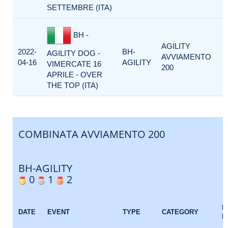
SETTEMBRE (ITA)
BH -
AGILITY
2022-
BH-
AGILITY DOG -
AVVIAMENTO
04-16
AGILITY
VIMERCATE 16
200
APRILE - OVER
THE TOP (ITA)
COMBINATA AVVIAMENTO 200
BH-AGILITY
0
1
2
E
DATE
EVENT
TYPE
CATEGORY
F