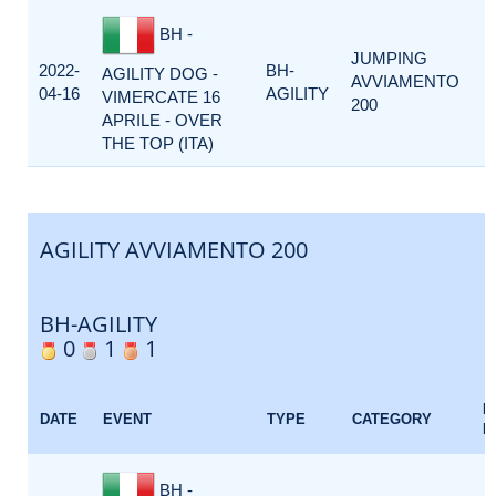
BH -
JUMPING
2022-
BH-
AGILITY DOG -
AVVIAMENTO
04-16
AGILITY
VIMERCATE 16
200
APRILE - OVER
THE TOP (ITA)
AGILITY AVVIAMENTO 200
BH-AGILITY
0
1
1
E
DATE
EVENT
TYPE
CATEGORY
F
BH -