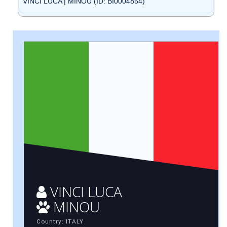
VINCI LUCA | MINOU (ID: BI0004854)
VINCI LUCA
MINOU
Country: ITALY