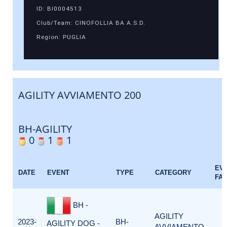
ID: BI0004513
Club/Team: CINOFOLLIA BA A.S.D.
Region: PUGLIA
AGILITY AVVIAMENTO 200
BH-AGILITY
0
1
1
EV
DATE
EVENT
TYPE
CATEGORY
FA
BH -
AGILITY
2023-
BH-
AGILITY DOG -
AVVIAMENTO