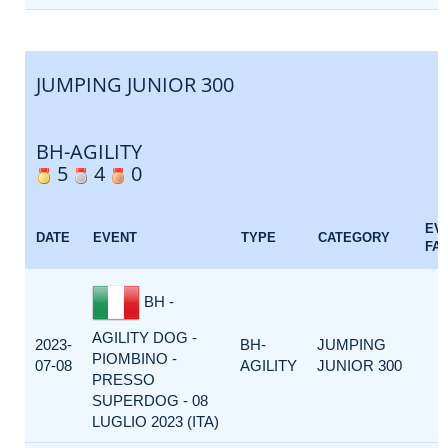
JUMPING JUNIOR 300
BH-AGILITY
5
4
0
EV
DATE
EVENT
TYPE
CATEGORY
FA
BH -
AGILITY DOG -
2023-
BH-
JUMPING
PIOMBINO -
07-08
AGILITY
JUNIOR 300
PRESSO
SUPERDOG - 08
LUGLIO 2023 (ITA)