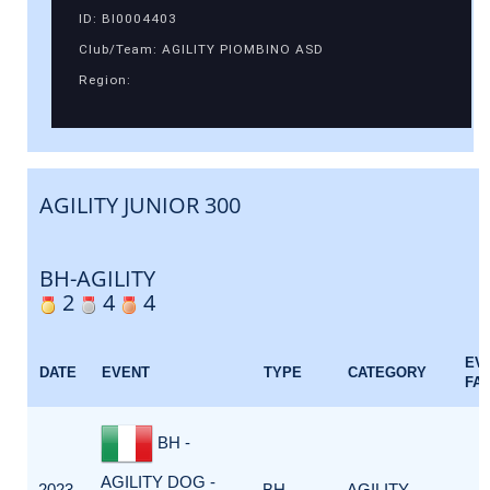
ID: BI0004403
Club/Team: AGILITY PIOMBINO ASD
Region:
AGILITY JUNIOR 300
BH-AGILITY
2
4
4
EV
DATE
EVENT
TYPE
CATEGORY
FA
BH -
AGILITY DOG -
2023-
BH-
AGILITY