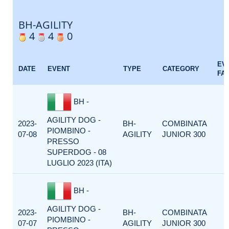
BH-AGILITY
4
4
0
EV
DATE
EVENT
TYPE
CATEGORY
FA
BH -
AGILITY DOG -
2023-
BH-
COMBINATA
PIOMBINO -
07-08
AGILITY
JUNIOR 300
PRESSO
SUPERDOG - 08
LUGLIO 2023 (ITA)
BH -
AGILITY DOG -
2023-
BH-
COMBINATA
PIOMBINO -
07-07
AGILITY
JUNIOR 300