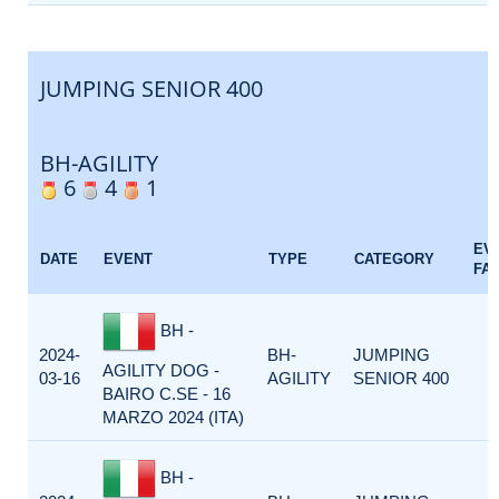
JUMPING SENIOR 400
BH-AGILITY
6
4
1
EV
DATE
EVENT
TYPE
CATEGORY
FA
BH -
2024-
BH-
JUMPING
AGILITY DOG -
03-16
AGILITY
SENIOR 400
BAIRO C.SE - 16
MARZO 2024 (ITA)
BH -