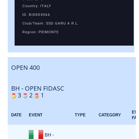
Country: ITALY
ID: BI0004366
Club/Team: SSD GARU A R.L.
Region: PIEMONTE
OPEN 400
BH - OPEN FIDASC
3
2
1
EV
DATE
EVENT
TYPE
CATEGORY
FA
BH -