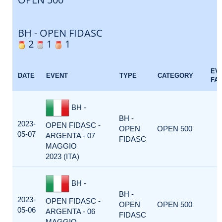
BH - OPEN FIDASC
2
1
1
EV
DATE
EVENT
TYPE
CATEGORY
FA
BH -
BH -
2023-
OPEN FIDASC -
OPEN
OPEN 500
05-07
ARGENTA - 07
FIDASC
MAGGIO
2023 (ITA)
BH -
BH -
2023-
OPEN FIDASC -
OPEN
OPEN 500
05-06
ARGENTA - 06
FIDASC
MAGGIO