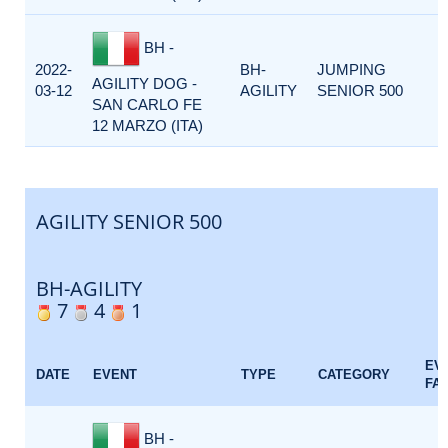
BH -
2022-
BH-
JUMPING
AGILITY DOG -
03-12
AGILITY
SENIOR 500
SAN CARLO FE
12 MARZO (ITA)
AGILITY SENIOR 500
BH-AGILITY
7
4
1
EV
DATE
EVENT
TYPE
CATEGORY
FA
BH -