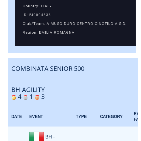
Country: ITALY
ID: BI0004336
Club/Team: A MUSO DURO CENTRO CINOFILO A.S.D.
Region: EMILIA ROMAGNA
COMBINATA SENIOR 500
BH-AGILITY
4
1
3
EV
DATE
EVENT
TYPE
CATEGORY
FA
BH -