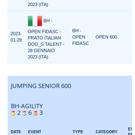
2023 (ITA)
BH -
BH -
OPEN FIDASC -
2023-
OPEN
OPEN 600
PRATO ITALIAN
01-28
FIDASC
DOG_S TALENT -
28 GENNAIO
2023 (ITA)
JUMPING SENIOR 600
BH-AGILITY
2
6
3
EV
DATE
EVENT
TYPE
CATEGORY
FA