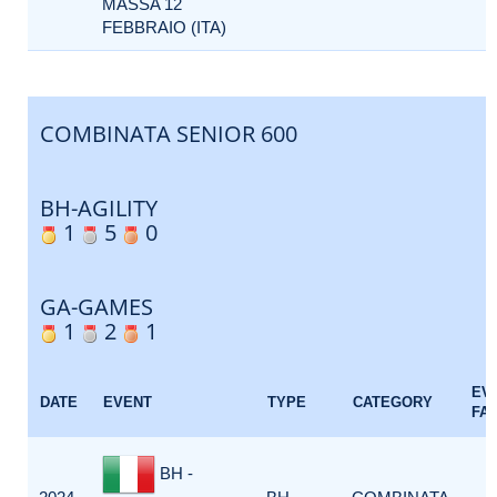
MASSA 12
FEBBRAIO (ITA)
COMBINATA SENIOR 600
BH-AGILITY
1
5
0
GA-GAMES
1
2
1
EV
DATE
EVENT
TYPE
CATEGORY
FA
BH -