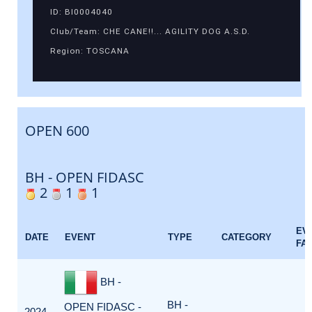
ID: BI0004040
Club/Team: CHE CANE!!... AGILITY DOG A.S.D.
Region: TOSCANA
OPEN 600
BH - OPEN FIDASC
2
1
1
EV
DATE
EVENT
TYPE
CATEGORY
FA
BH -
BH -
OPEN FIDASC -
2024-