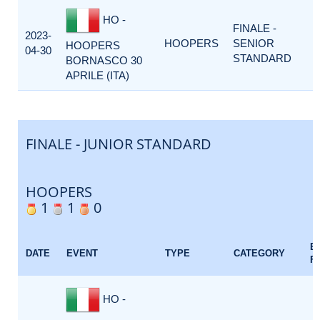
HO -
FINALE -
2023-
HOOPERS
SENIOR
HOOPERS
04-30
STANDARD
BORNASCO 30
APRILE (ITA)
FINALE - JUNIOR STANDARD
HOOPERS
1
1
0
E
DATE
EVENT
TYPE
CATEGORY
F
HO -