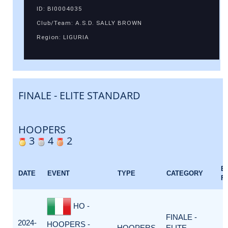
ID: BI0004035
Club/Team: A.S.D. SALLY BROWN
Region: LIGURIA
FINALE - ELITE STANDARD
HOOPERS
3
4
2
E
DATE
EVENT
TYPE
CATEGORY
F
HO -
FINALE -
2024-
HOOPERS -
HOOPERS
ELITE