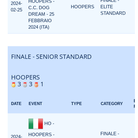
FINALE -
HOOPERS -
2024-
HOOPERS
ELITE
C.C. DOG
02-25
STANDARD
DREAM - 25
FEBBRAIO
2024 (ITA)
FINALE - SENIOR STANDARD
HOOPERS
3
3
1
E
DATE
EVENT
TYPE
CATEGORY
F
HO -
FINALE -
HOOPERS -
2024-