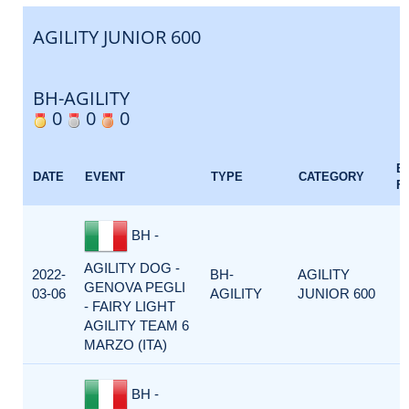
AGILITY JUNIOR 600
BH-AGILITY
0
0
0
E
DATE
EVENT
TYPE
CATEGORY
F
BH -
AGILITY DOG -
2022-
BH-
AGILITY
GENOVA PEGLI
03-06
AGILITY
JUNIOR 600
- FAIRY LIGHT
AGILITY TEAM 6
MARZO (ITA)
BH -