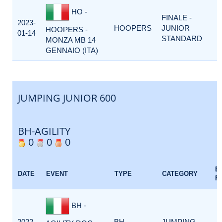
HO -
FINALE -
2023-
HOOPERS
JUNIOR
HOOPERS -
01-14
STANDARD
MONZA MB 14
GENNAIO (ITA)
JUMPING JUNIOR 600
BH-AGILITY
0
0
0
E
DATE
EVENT
TYPE
CATEGORY
F
BH -
2022-
BH-
JUMPING