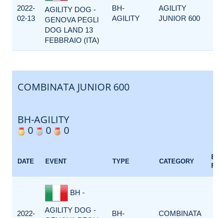
2022-
BH-
AGILITY
AGILITY DOG -
02-13
AGILITY
JUNIOR 600
GENOVA PEGLI
DOG LAND 13
FEBBRAIO (ITA)
COMBINATA JUNIOR 600
BH-AGILITY
0
0
0
E
DATE
EVENT
TYPE
CATEGORY
F
BH -
AGILITY DOG -
2022-
BH-
COMBINATA