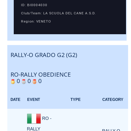
ID: BI0004030
Club/Team: LA SCUOLA DEL CANE A.S.D.
Region: VENETO
RALLY-O GRADO G2 (G2)
RO-RALLY OBEDIENCE
0
0
0
DATE
EVENT
TYPE
CATEGORY
RO -
RALLY
RALLY-O