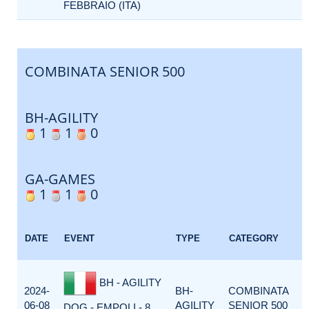
FEBBRAIO (ITA)
COMBINATA SENIOR 500
BH-AGILITY
1
1
0
GA-GAMES
1
1
0
E
DATE
EVENT
TYPE
CATEGORY
F
BH - AGILITY
2024-
BH-
COMBINATA
06-08
AGILITY
SENIOR 500
DOG - EMPOLI - 8