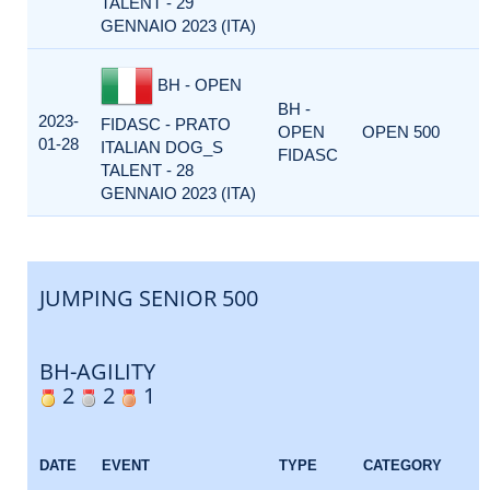
TALENT - 29
GENNAIO 2023 (ITA)
BH - OPEN
BH -
2023-
FIDASC - PRATO
OPEN
OPEN 500
01-28
ITALIAN DOG_S
FIDASC
TALENT - 28
GENNAIO 2023 (ITA)
JUMPING SENIOR 500
BH-AGILITY
2
2
1
E
DATE
EVENT
TYPE
CATEGORY
F