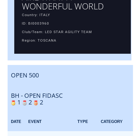
WONDERFUL WORLD
Country: ITALY
ID: BI0003960
Club/Team: LED STAR AGILITY TEAM
Region: TOSCANA
OPEN 500
BH - OPEN FIDASC
1
2
2
E
DATE
EVENT
TYPE
CATEGORY
F