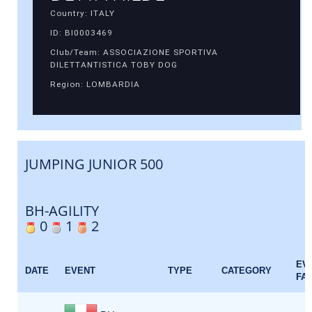
Country: ITALY
ID: BI0003469
Club/Team: ASSOCIAZIONE SPORTIVA
DILETTANTISTICA TOBY DOG
Region: LOMBARDIA
JUMPING JUNIOR 500
BH-AGILITY
0
1
2
EV
DATE
EVENT
TYPE
CATEGORY
FA