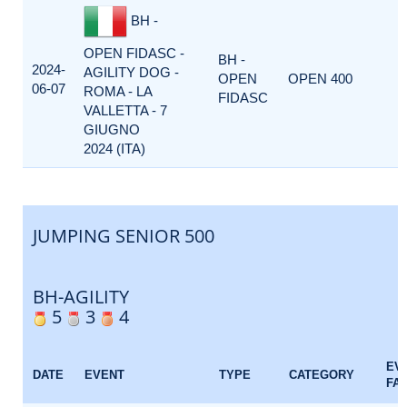
BH -
OPEN FIDASC -
BH -
2024-
AGILITY DOG -
OPEN
OPEN 400
06-07
ROMA - LA
FIDASC
VALLETTA - 7
GIUGNO
2024 (ITA)
JUMPING SENIOR 500
BH-AGILITY
5
3
4
EV
DATE
EVENT
TYPE
CATEGORY
FA