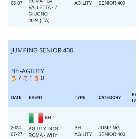
ROMA - LA
06-07
AGILITY
SENIOR 400
VALLETTA - 7
GIUGNO
2024 (ITA)
JUMPING SENIOR 400
BH-AGILITY
7
1
0
EV
DATE
EVENT
TYPE
CATEGORY
FA
BH -
2024-
BH-
JUMPING
AGILITY DOG -
07-27
AGILITY
SENIOR 400
ROMA - WHY