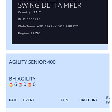
SWING DETTA PIPER
Country: ITALY
ID: BI0003426
Club/Team: ASD SPARKY DOG AGILITY
Region: LAZIO
AGILITY SENIOR 400
BH-AGILITY
6
0
0
EV
DATE
EVENT
TYPE
CATEGORY
FA