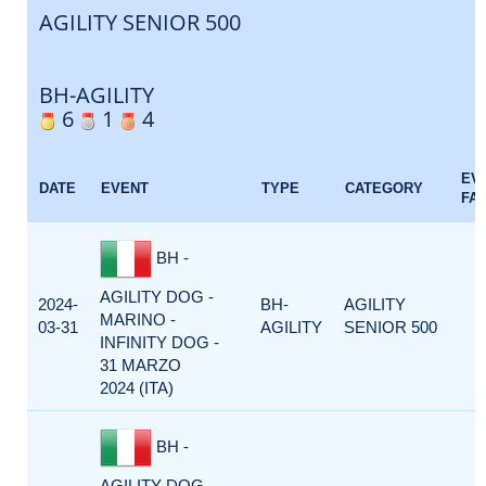
AGILITY SENIOR 500
BH-AGILITY
6
1
4
EV
DATE
EVENT
TYPE
CATEGORY
FA
BH -
AGILITY DOG -
2024-
BH-
AGILITY
MARINO -
03-31
AGILITY
SENIOR 500
INFINITY DOG -
31 MARZO
2024 (ITA)
BH -
AGILITY DOG -