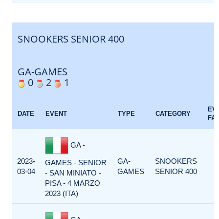
SNOOKERS SENIOR 400
GA-GAMES
0
2
1
EV
DATE
EVENT
TYPE
CATEGORY
FA
GA -
2023-
GA-
SNOOKERS
GAMES - SENIOR
03-04
GAMES
SENIOR 400
- SAN MINIATO -
PISA - 4 MARZO
2023 (ITA)