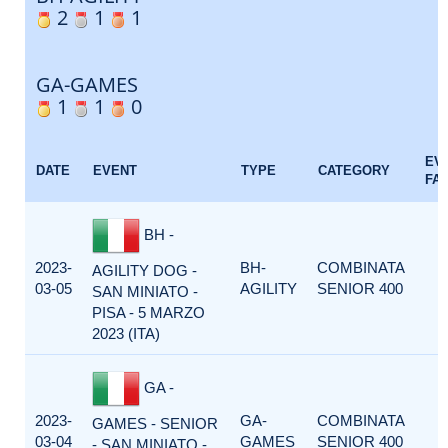
2
1
1
GA-GAMES
1
1
0
EV
DATE
EVENT
TYPE
CATEGORY
FA
BH -
2023-
BH-
COMBINATA
AGILITY DOG -
03-05
AGILITY
SENIOR 400
SAN MINIATO -
PISA - 5 MARZO
2023 (ITA)
GA -
2023-
GA-
COMBINATA
GAMES - SENIOR
03-04
GAMES
SENIOR 400
- SAN MINIATO -