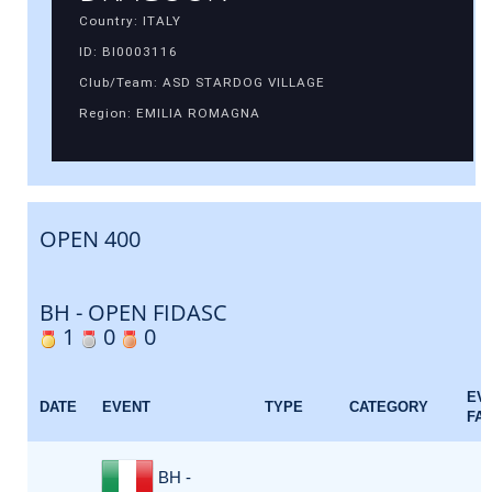
Country: ITALY
ID: BI0003116
Club/Team: ASD STARDOG VILLAGE
Region: EMILIA ROMAGNA
OPEN 400
BH - OPEN FIDASC
1
0
0
EV
DATE
EVENT
TYPE
CATEGORY
FA
BH -