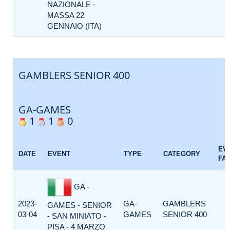
NAZIONALE -
MASSA 22
GENNAIO (ITA)
GAMBLERS SENIOR 400
GA-GAMES
1
1
0
EV
DATE
EVENT
TYPE
CATEGORY
FA
GA -
2023-
GA-
GAMBLERS
GAMES - SENIOR
03-04
GAMES
SENIOR 400
- SAN MINIATO -
PISA - 4 MARZO