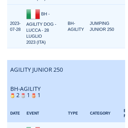
BH -
2023-
BH-
JUMPING
AGILITY DOG -
07-28
AGILITY
JUNIOR 250
LUCCA - 28
LUGLIO
2023 (ITA)
AGILITY JUNIOR 250
BH-AGILITY
2
1
1
E
DATE
EVENT
TYPE
CATEGORY
F