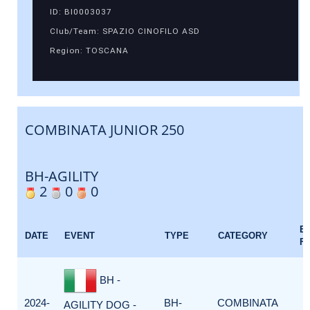
ID: BI0003037
Club/Team: SPAZIO CINOFILO ASD
Region: TOSCANA
COMBINATA JUNIOR 250
BH-AGILITY
2
0
0
E
DATE
EVENT
TYPE
CATEGORY
F
BH -
2024-
BH-
COMBINATA
AGILITY DOG -