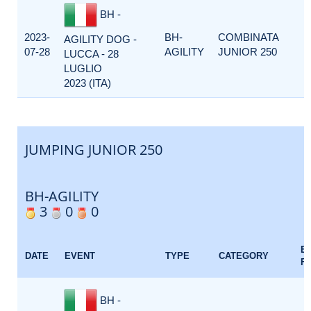
BH -
2023-
BH-
COMBINATA
AGILITY DOG -
07-28
AGILITY
JUNIOR 250
LUCCA - 28
LUGLIO
2023 (ITA)
JUMPING JUNIOR 250
BH-AGILITY
3
0
0
E
DATE
EVENT
TYPE
CATEGORY
F
BH -