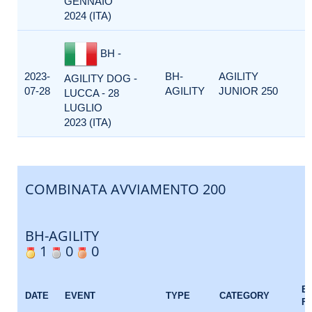
GENNAIO
2024 (ITA)
BH -
2023-
BH-
AGILITY
AGILITY DOG -
07-28
AGILITY
JUNIOR 250
LUCCA - 28
LUGLIO
2023 (ITA)
COMBINATA AVVIAMENTO 200
BH-AGILITY
1
0
0
E
DATE
EVENT
TYPE
CATEGORY
F