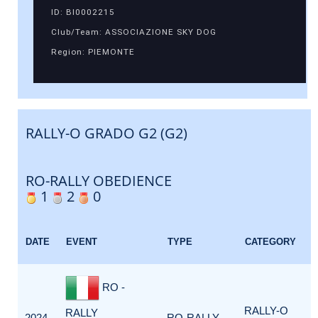
ID: BI0002215
Club/Team: ASSOCIAZIONE SKY DOG
Region: PIEMONTE
RALLY-O GRADO G2 (G2)
RO-RALLY OBEDIENCE
1
2
0
DATE
EVENT
TYPE
CATEGORY
RO -
RALLY-O
RALLY
2024-
RO-RALLY