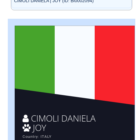
CIMOLI DANIELA | JOY (ID: BI0002094)
CIMOLI DANIELA
JOY
Country: ITALY